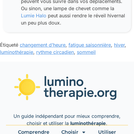
peuvent vous suivre dans vos déplacements.
Ou sinon, une lampe de chevet comme la
Lumie Halo
peut aussi rendre le réveil hivernal
un peu plus doux.
Étiqueté
changement d’heure
,
fatigue saisonnière
,
hiver
,
luminothérapie
,
rythme circadien
,
sommeil
Un guide indépendant pour mieux comprendre,
choisir et utiliser la
luminothérapie
.
Comprendre
Choisir
Utiliser