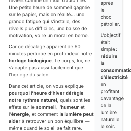
revient comme un rituel d’automne.
après
Une petite heure de sommeil gagnée
le
sur le papier, mais en réalité… une
choc
grande fatigue qui s’installe, des
pétrolier.
réveils plus difficiles, une baisse de
L’objectif
motivation, voire un moral en berne.
était
Car ce décalage apparent de 60
simple :
minutes perturbe en profondeur notre
réduire
horloge biologique
. Le corps, lui, ne
la
s’adapte pas aussi facilement que
consommati
l’horloge du salon.
d’électricité
en
Dans cet article, on vous explique
profitant
pourquoi l’heure d’hiver dérègle
davantage
notre rythme naturel
, quels sont les
de la
effets sur le
sommeil
, l’
humeur
et
lumière
l’
énergie
, et comment
la lumière peut
naturelle
aider
à retrouver un bon équilibre —
le soir.
même quand le soleil se fait rare.