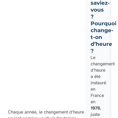
saviez-
vous
?
Pourquoi
change-
t-on
d’heure
?
Le
changement
d’heure
a été
instauré
en
France
en
1976
,
Chaque année, le changement d’heure
juste