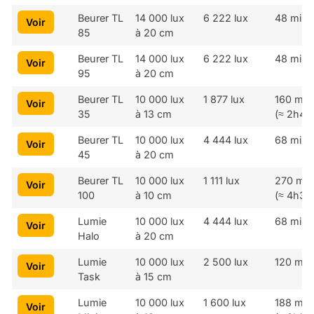
Voir sur
Marque
Lux
Estimation
Durée
Beurer TL
14 000 lux
6 222 lux
48 minu
Voir
Amazon
Modèle
annoncés
30cm
nécessa
85
à 20 cm
Beurer TL
14 000 lux
6 222 lux
48 minu
Voir
95
à 20 cm
Beurer TL
10 000 lux
1 877 lux
160 min
Voir
35
à 13 cm
(≈ 2h40
Beurer TL
10 000 lux
4 444 lux
68 minu
Voir
45
à 20 cm
Beurer TL
10 000 lux
1 111 lux
270 min
Voir
100
à 10 cm
(≈ 4h30
Lumie
10 000 lux
4 444 lux
68 minu
Voir
Halo
à 20 cm
Lumie
10 000 lux
2 500 lux
120 min
Voir
Task
à 15 cm
Lumie
10 000 lux
1 600 lux
188 min
Voir