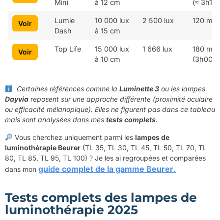
Mini
à 12 cm
(≈ 3h10)
Lumie
10 000 lux
2 500 lux
120 min
Voir
Dash
à 15 cm
Top Life
15 000 lux
1 666 lux
180 min
Voir
à 10 cm
(3h00)
Certaines références comme la
Luminette 3
ou les lampes
Dayvia
reposent sur une approche différente (proximité oculaire
ou efficacité mélanopique). Elles ne figurent pas dans ce tableau
mais sont analysées dans mes
tests complets
.
Vous cherchez uniquement parmi les
lampes de
luminothérapie Beurer
(TL 35, TL 30, TL 45, TL 50, TL 70, TL
80, TL 85, TL 95, TL 100) ? Je les ai regroupées et comparées
guide complet de la gamme Beurer
.
dans mon
Tests complets des lampes de
luminothérapie 2025