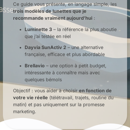
Ce guide vous présente, en langage simple, les
trois modèles de lunettes que je
recommande vraiment aujourd’hui
:
Luminette 3
– la référence la plus aboutie
que j’ai testée en réel
Dayvia SunActiv 2
– une alternative
française, efficace et plus abordable
Brellavio
– une option à petit budget,
intéressante à connaître mais avec
quelques bémols
Objectif : vous aider à choisir
en fonction de
votre vie réelle
(télétravail, trajets, routine du
matin) et pas uniquement sur la promesse
marketing.