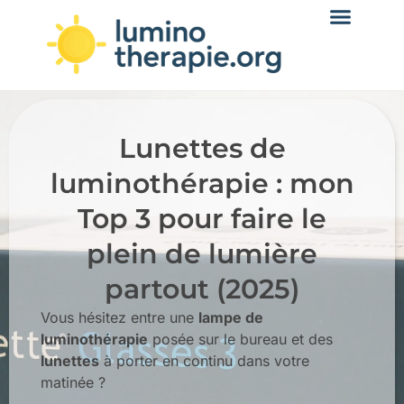
Lunettes de
luminothérapie : mon
Top 3 pour faire le
plein de lumière
partout (2025)
Vous hésitez entre une
lampe de
luminothérapie
posée sur le bureau et des
lunettes
à porter en continu dans votre
matinée ?