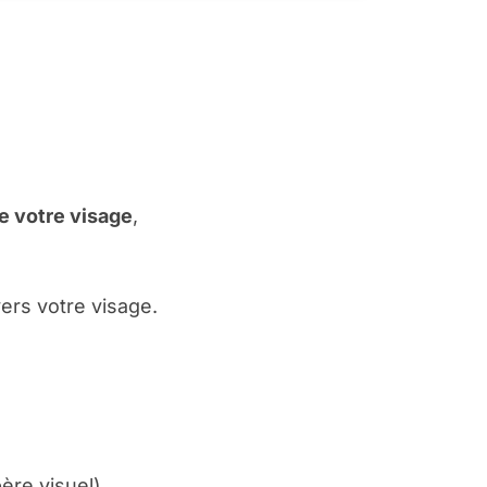
 votre visage
,
vers votre visage.
ère visuel).