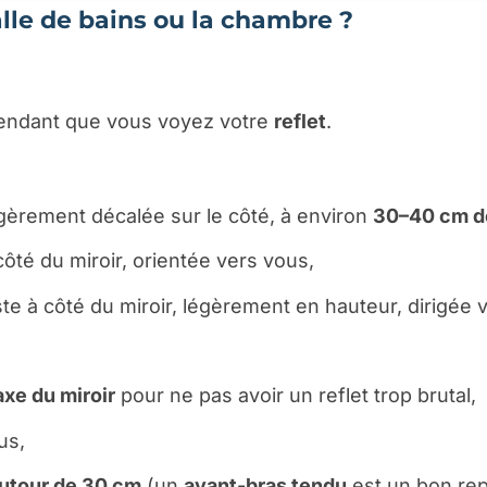
alle de bains ou la chambre ?
ndant que vous voyez votre
reflet
.
égèrement décalée sur le côté, à environ
30–40 cm de
 côté du miroir, orientée vers vous,
te à côté du miroir, légèrement en hauteur, dirigée 
axe du miroir
pour ne pas avoir un reflet trop brutal,
us,
autour de 30 cm
(un
avant-bras tendu
est un bon rep