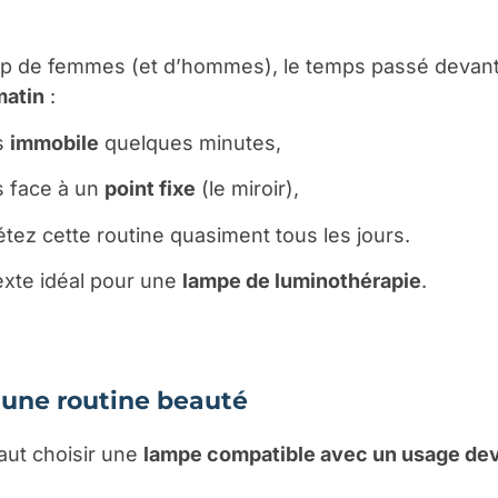
 de femmes (et d’hommes), le temps passé devant 
matin
:
s
immobile
quelques minutes,
s face à un
point fixe
(le miroir),
tez cette routine quasiment tous les jours.
exte idéal pour une
lampe de luminothérapie
.
 une routine beauté
faut choisir une
lampe compatible avec un usage deva