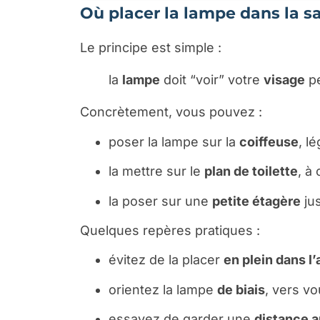
Où placer la lampe dans la s
Le principe est simple :
la
lampe
doit “voir” votre
visage
pe
Concrètement, vous pouvez :
poser la lampe sur la
coiffeuse
, l
la mettre sur le
plan de toilette
, à
la poser sur une
petite étagère
jus
Quelques repères pratiques :
évitez de la placer
en plein dans l’
orientez la lampe
de biais
, vers vo
essayez de garder une
distance 