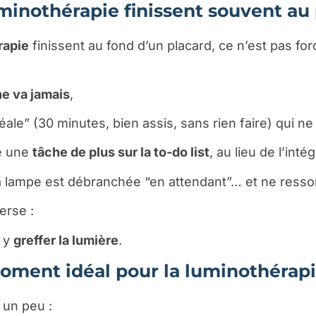
minothérapie finissent souvent au
rapie
finissent au fond d’un placard, ce n’est pas fo
ne va jamais
,
e” (30 minutes, bien assis, sans rien faire) qui ne c
e une
tâche de plus sur la to-do list
, au lieu de l’inté
 la lampe est débranchée “en attendant”… et ne resso
erse :
 y
greffer la lumière
.
moment idéal pour la luminothérap
 un peu :